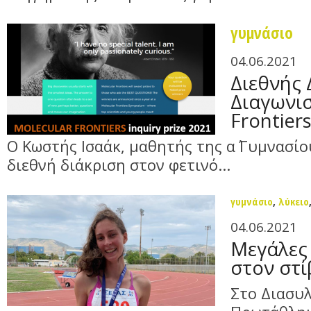
γυμνάσιο
04.06.2021
Διεθνής 
Διαγωνισ
Frontier
Ο Κωστής Ισαάκ, μαθητής της α΄ Γυμνασί
διεθνή διάκριση στον φετινό...
γυμνάσιο
,
λύκειο
04.06.2021
Μεγάλες 
στον στί
Στο Διασυ