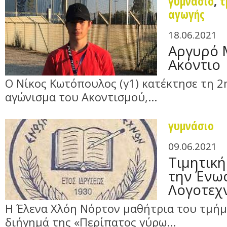
γυμνάσιο
,
τ
αγωγής
18.06.2021
Αργυρό 
Ακόντιο
Ο Νίκος Κωτόπουλος (γ1) κατέκτησε τη 2
αγώνισμα του Ακοντισμού,...
γυμνάσιο
09.06.2021
Τιμητική
την Ένω
Λογοτεχ
Η Έλενα Χλόη Νόρτον μαθήτρια του τμήμ
διήγημά της «Περίπατος γύρω...