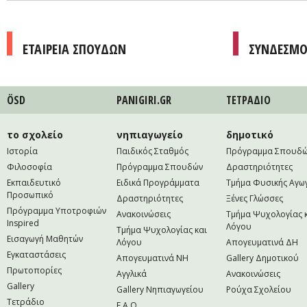
ΕΤΑΙΡΕΙΑ ΣΠΟΥΔΩΝ
ΣΥΝΔΕΣΜΟ
ÖSD
PANIGIRI.GR
ΤΕΤΡAΔΙΟ
το σχολείο
νηπιαγωγείο
δημοτικό
Ιστορία
Παιδικός Σταθμός
Πρόγραμμα Σπουδ
Φιλοσοφία
Πρόγραμμα Σπουδών
Δραστηριότητες
Εκπαιδευτικό
Ειδικά Προγράμματα
Τμήμα Φυσικής Αγω
Προσωπικό
Δραστηριότητες
Ξένες Γλώσσες
Πρόγραμμα Υποτροφιών
Ανακοινώσεις
Τμήμα Ψυχολογίας 
Inspired
Λόγου
Τμήμα Ψυχολογίας και
Εισαγωγή Μαθητών
Λόγου
Απογευματινά ΔΗ
Εγκαταστάσεις
Απογευματινά NH
Gallery Δημοτικού
Πρωτοπορίες
Αγγλικά
Ανακοινώσεις
Gallery
Gallery Νηπιαγωγείου
Ρούχα Σχολείου
Τετράδιο
F.A.Q.