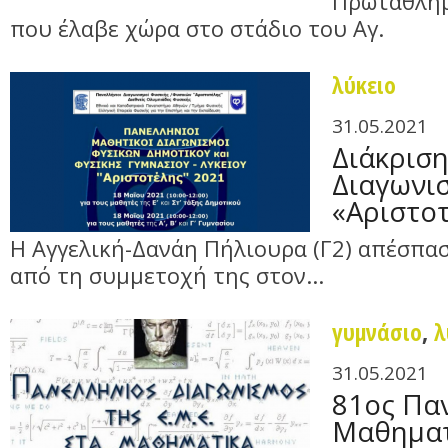
Πρωτάθλημ
που έλαβε χώρα στο στάδιο του Αγ.
λύκειο
31.05.2021
Διάκριση
Διαγωνι
«Αριστο
Η Αγγελική-Δανάη Πήλιουρα (Γ2) απέσπα
από τη συμμετοχή της στον...
γυμνάσιο
,
λ
31.05.2021
81ος Πα
Μαθηματ