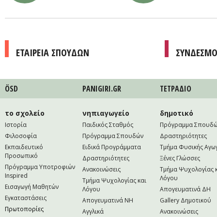
ΕΤΑΙΡΕΙΑ ΣΠΟΥΔΩΝ
ΣΥΝΔΕΣΜΟ
ÖSD
PANIGIRI.GR
ΤΕΤΡAΔΙΟ
το σχολείο
νηπιαγωγείο
δημοτικό
Ιστορία
Παιδικός Σταθμός
Πρόγραμμα Σπουδ
Φιλοσοφία
Πρόγραμμα Σπουδών
Δραστηριότητες
Εκπαιδευτικό
Ειδικά Προγράμματα
Τμήμα Φυσικής Αγω
Προσωπικό
Δραστηριότητες
Ξένες Γλώσσες
Πρόγραμμα Υποτροφιών
Ανακοινώσεις
Τμήμα Ψυχολογίας 
Inspired
Λόγου
Τμήμα Ψυχολογίας και
Εισαγωγή Μαθητών
Λόγου
Απογευματινά ΔΗ
Εγκαταστάσεις
Απογευματινά NH
Gallery Δημοτικού
Πρωτοπορίες
Αγγλικά
Ανακοινώσεις