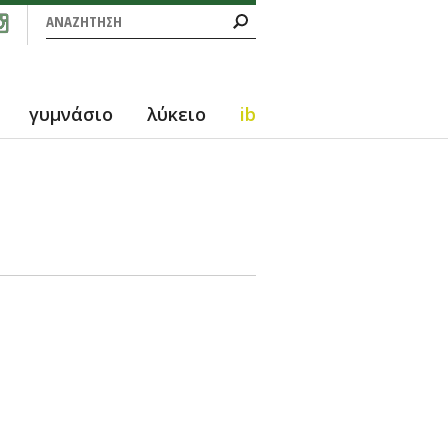
Φόρμα αναζήτησης
Αναζήτηση
γυμνάσιο
λύκειο
ib