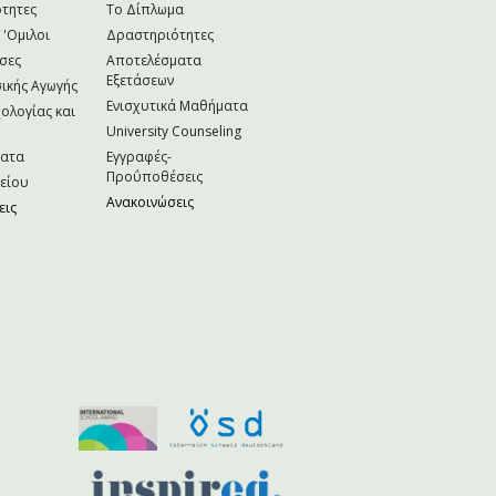
τητες
Το Δίπλωμα
 'Ομιλοι
Δραστηριότητες
σες
Αποτελέσματα
Εξετάσεων
ικής Αγωγής
Ενισχυτικά Μαθήματα
ολογίας και
University Counseling
ματα
Εγγραφές-
Προΰποθέσεις
κείου
Ανακοινώσεις
εις