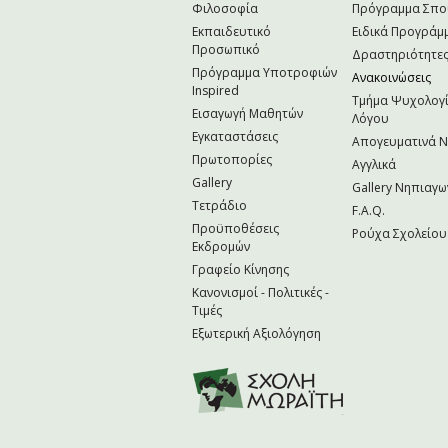
Φιλοσοφία
Πρόγραμμα Σπ
Εκπαιδευτικό
Ειδικά Προγράμ
Προσωπικό
Δραστηριότητε
Πρόγραμμα Υποτροφιών
Ανακοινώσεις
Inspired
Τμήμα Ψυχολογί
Εισαγωγή Μαθητών
Λόγου
Εγκαταστάσεις
Απογευματινά 
Πρωτοπορίες
Αγγλικά
Gallery
Gallery Νηπιαγω
Τετράδιο
F.A.Q.
Προϋποθέσεις
Ρούχα Σχολείου
Εκδρομών
Γραφείο Κίνησης
Κανονισμοί - Πολιτικές -
Τιμές
Εξωτερική Αξιολόγηση