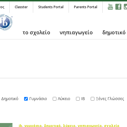
τος
Classter
Students Portal
Parents Portal
το σχολείο
νηπιαγωγείο
δημοτικό
Δημοτικό
Γυμνάσιο
Λύκειο
IB
Ξένες Γλώσσες
ib
,
γυμνάσιο
,
δημοτικό
,
λύκειο
,
νηπιαγωγείο
,
σχολείο