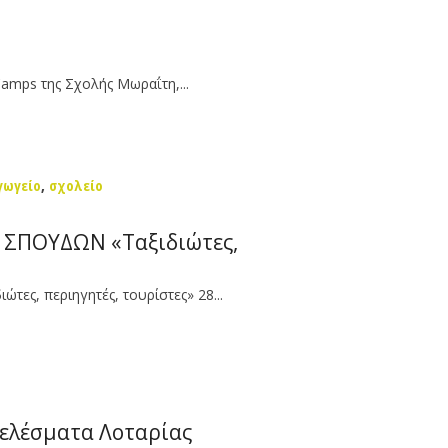
amps της Σχολής Μωραΐτη,...
γωγείο
,
σχολείο
ΣΠΟΥΔΩΝ «Ταξιδιώτες,
, περιηγητές, τουρίστες» 28...
τελέσματα Λοταρίας