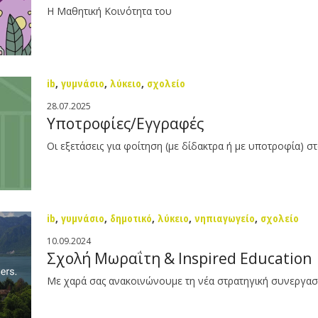
Η Μαθητική Κοινότητα του
ib
,
γυμνάσιο
,
λύκειο
,
σχολείο
28.07.2025
Υποτροφίες/Εγγραφές
Οι εξετάσεις για φοίτηση (με δίδακτρα ή με υποτροφία) στ
ib
,
γυμνάσιο
,
δημοτικό
,
λύκειο
,
νηπιαγωγείο
,
σχολείο
10.09.2024
Σχολή Μωραΐτη & Inspired Education
Με χαρά σας ανακοινώνουμε τη νέα στρατηγική συνεργασία