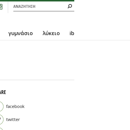
Φόρμα αναζήτησης
Αναζήτηση
γυμνάσιο
λύκειο
ib
ARE
facebook
twitter