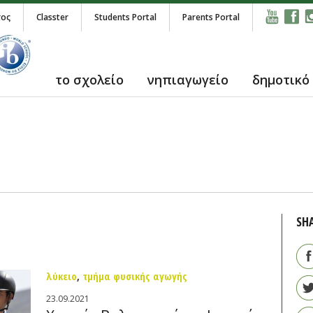
τος
Classter
Students Portal
Parents Portal
το σχολείο
νηπιαγωγείο
δημοτικό
SH
λύκειο
,
τμήμα φυσικής αγωγής
23.09.2021