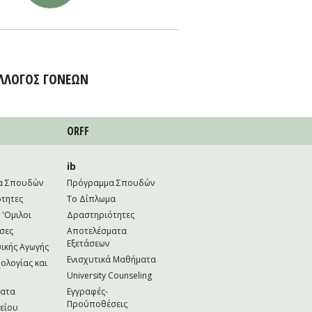
ΛΛΟΓΟΣ ΓΟΝΕΩΝ
ORFF
ib
α Σπουδών
Πρόγραμμα Σπουδών
τητες
Το Δίπλωμα
 'Ομιλοι
Δραστηριότητες
σες
Αποτελέσματα
Εξετάσεων
ικής Αγωγής
Ενισχυτικά Μαθήματα
ολογίας και
University Counseling
ματα
Εγγραφές-
Προΰποθέσεις
κείου