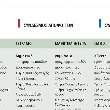
ΣΥΝΔΕΣΜΟΣ ΑΠΟΦΟΙΤΩΝ
ΣΥ
ΤΕΤΡAΔΙΟ
ΜΑΘΗΤΙΚA ΕΝΤΥΠΑ
ΩΔΕΙΟ
ο
δημοτικό
γυμνάσιο
λύκειο
ός
Πρόγραμμα Σπουδών
Πρόγραμμα Σπουδών
Πρόγραμμ
ουδών
Δραστηριότητες
Δραστηριότητες
Δραστηριό
ματα
Τμήμα Φυσικής Αγωγής
Κοινότητα/ 'Ομιλοι
Κοινότητα/
ς
Ξένες Γλώσσες
Ξένες Γλώσσες
Ξένες Γλώσ
Τμήμα Ψυχολογίας και
Τμήμα Φυσικής Αγωγής
Τμήμα Φυσ
Λόγου
ας και
Τμήμα Ψυχολογίας και
Τμήμα Ψυχ
Απογευματινά ΔΗ
Λόγου
Λόγου
NH
Gallery Δημοτικού
Μαθητική Κοινότητα
Αποτελέσ
Γυμνασίου
Ανακοινώσεις
Gallery Λυ