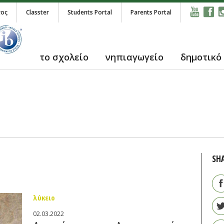
τος
Classter
Students Portal
Parents Portal
το σχολείο
νηπιαγωγείο
δημοτικό
SH
λύκειο
02.03.2022