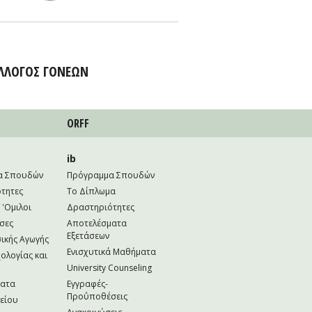
ΛΛΟΓΟΣ ΓΟΝΕΩΝ
ORFF
ib
α Σπουδών
Πρόγραμμα Σπουδών
τητες
Το Δίπλωμα
 'Ομιλοι
Δραστηριότητες
σες
Αποτελέσματα
Εξετάσεων
ικής Αγωγής
Ενισχυτικά Μαθήματα
ολογίας και
University Counseling
ματα
Εγγραφές-
Προΰποθέσεις
κείου