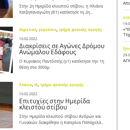
Απ
Στην 2η Ημερίδα κλειστού στίβου, η Ηλιάνα
Χατζηπαναγιώτη (Β1) κατέκτησε τη 2η...
ετα
19.
«“Θ
δημοτικό
,
γυμνάσιο
,
τμήμα φυσικής αγωγής
Τεχ
10.02.2022
Διακρίσεις σε Αγώνες Δρόμου
ξέν
Ανώμαλου Εδάφους
29.
ΑΠ
Ο Κυριάκος Παντόστης (γ1) κατέκτησε την 1η
θέση στα 3000μ.
λύκειο
,
ib
,
τμήμα φυσικής αγωγής
10.02.2022
Επιτυχίες στην Ημερίδα
κλειστού στίβου
Στην Ημερίδα κλειστού στίβου Ανδρών και
Γυναικών διακρίθηκε η Κατερίνα Παπαχελά...