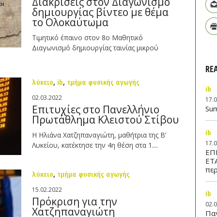
Διακρίσεις στον Διαγωνισμό
δημιουργίας βίντεο με θέμα
το Ολοκαύτωμα
Τιμητικό έπαινο στον 8ο Μαθητικό
Διαγωνισμό δημιουργίας ταινίας μικρού
RE
λύκειο
,
ib
,
τμήμα φυσικής αγωγής
ib
02.03.2022
17.
Επιτυχίες στο Πανελλήνιο
Su
Πρωτάθλημα Κλειστού Στίβου
ib
Η Ηλιάνα Χατζηπαναγιώτη, μαθήτρια της Β’
17.
Λυκείου, κατέκτησε την 4η θέση στα 1....
ΕΠ
ΕΤ
περ
λύκειο
,
τμήμα φυσικής αγωγής
15.02.2022
ib
Πρόκριση για την
02.
Χατζηπαναγιώτη
Παν