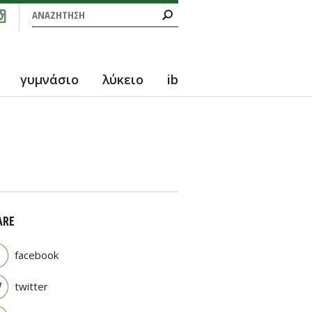
Φόρμα αναζήτησης
Αναζήτηση
γυμνάσιο
λύκειο
ib
ARE
facebook
twitter