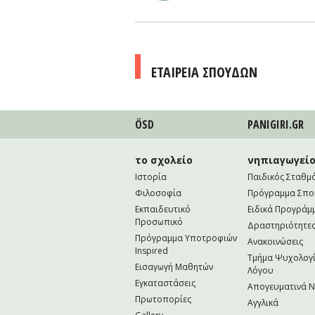
ΕΤΑΙΡΕΙΑ ΣΠΟΥΔΩΝ
ÖSD
PANIGIRI.GR
το σχολείο
νηπιαγωγεί
Ιστορία
Παιδικός Σταθμ
Φιλοσοφία
Πρόγραμμα Σπ
Εκπαιδευτικό
Ειδικά Προγράμ
Προσωπικό
Δραστηριότητε
Πρόγραμμα Υποτροφιών
Ανακοινώσεις
Inspired
Τμήμα Ψυχολογί
Εισαγωγή Μαθητών
Λόγου
Εγκαταστάσεις
Απογευματινά 
Πρωτοπορίες
Αγγλικά