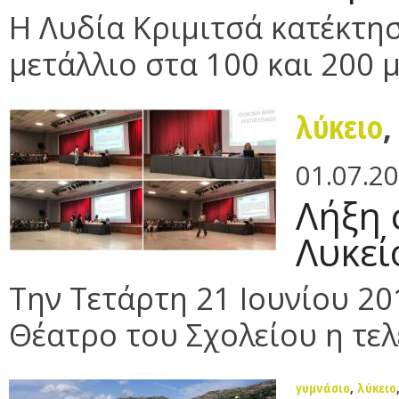
Η Λυδία Κριμιτσά κατέκτησ
μετάλλιο στα 100 και 200 μ
λύκειο
01.07.2
Λήξη σ
Λυκείο
Την Τετάρτη 21 Ιουνίου 2
Θέατρο του Σχολείου η τελ
γυμνάσιο
,
λύκειο