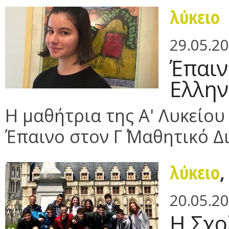
λύκειο
29.05.2
Έπαιν
Ελλην
Η μαθήτρια της Α' Λυκείο
Έπαινο στον Γ΄ Μαθητικό Δ
λύκειο
20.05.2
Η Σχο