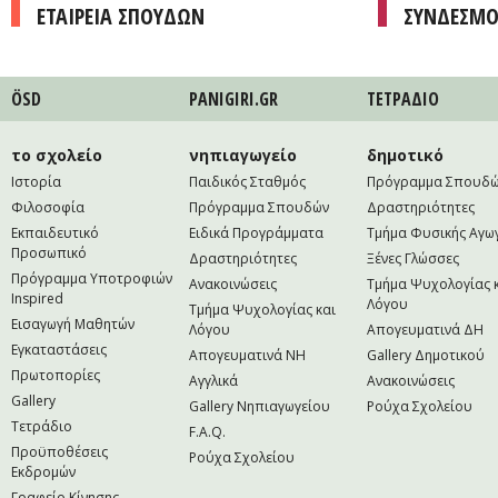
ΕΤΑΙΡΕΙΑ ΣΠΟΥΔΩΝ
ΣΥΝΔΕΣΜΟ
ÖSD
PANIGIRI.GR
ΤΕΤΡAΔΙΟ
το σχολείο
νηπιαγωγείο
δημοτικό
Ιστορία
Παιδικός Σταθμός
Πρόγραμμα Σπουδ
Φιλοσοφία
Πρόγραμμα Σπουδών
Δραστηριότητες
Εκπαιδευτικό
Ειδικά Προγράμματα
Τμήμα Φυσικής Αγω
Προσωπικό
Δραστηριότητες
Ξένες Γλώσσες
Πρόγραμμα Υποτροφιών
Ανακοινώσεις
Τμήμα Ψυχολογίας 
Inspired
Λόγου
Τμήμα Ψυχολογίας και
Εισαγωγή Μαθητών
Λόγου
Απογευματινά ΔΗ
Εγκαταστάσεις
Απογευματινά NH
Gallery Δημοτικού
Πρωτοπορίες
Αγγλικά
Ανακοινώσεις
Gallery
Gallery Νηπιαγωγείου
Ρούχα Σχολείου
Τετράδιο
F.A.Q.
Προϋποθέσεις
Ρούχα Σχολείου
Εκδρομών
Γραφείο Κίνησης