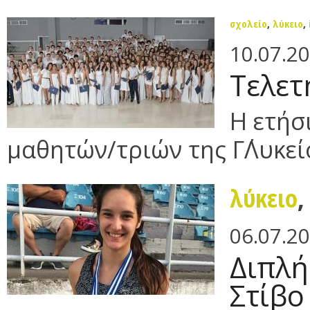
σχολείο
,
λύκειο
,
10.07.2
Τελετ
Η ετήσ
μαθητών/τριών της Γ΄Λυκείο
λύκειο
06.07.2
Διπλή
Στίβο