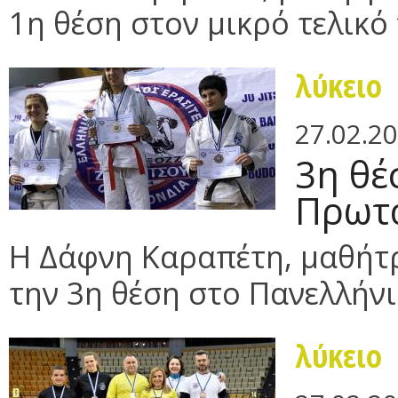
1η θέση στον μικρό τελικό
λύκειο
27.02.2
3η θέ
Πρωτά
Η Δάφνη Καραπέτη, μαθήτρι
την 3η θέση στο Πανελλήνιο
λύκειο