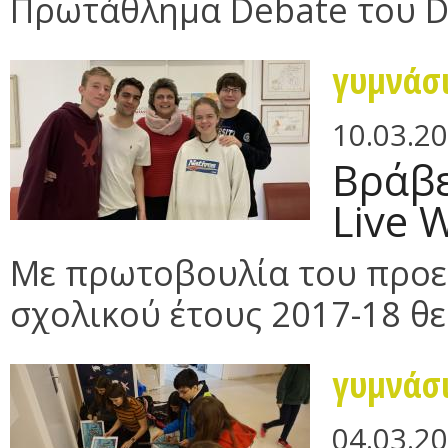
Πρωτάθλημα Debate του Der
γυμνάσ
10.03.2
Βράβ
Live W
Με πρωτοβουλία του πρoε
σχολικού έτους 2017-18 θε
γυμνάσ
04.03.2