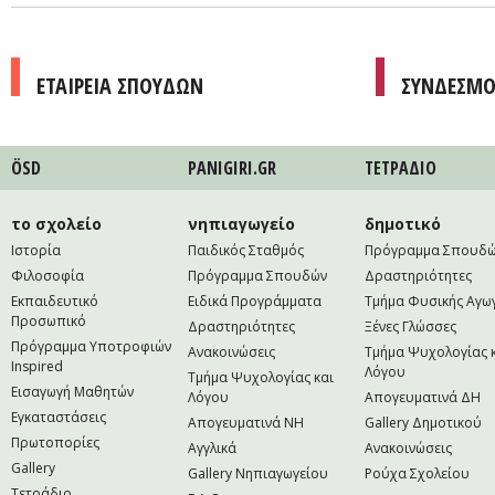
ΕΤΑΙΡΕΙΑ ΣΠΟΥΔΩΝ
ΣΥΝΔΕΣΜΟ
ÖSD
PANIGIRI.GR
ΤΕΤΡAΔΙΟ
το σχολείο
νηπιαγωγείο
δημοτικό
Ιστορία
Παιδικός Σταθμός
Πρόγραμμα Σπουδ
Φιλοσοφία
Πρόγραμμα Σπουδών
Δραστηριότητες
Εκπαιδευτικό
Ειδικά Προγράμματα
Τμήμα Φυσικής Αγω
Προσωπικό
Δραστηριότητες
Ξένες Γλώσσες
Πρόγραμμα Υποτροφιών
Ανακοινώσεις
Τμήμα Ψυχολογίας 
Inspired
Λόγου
Τμήμα Ψυχολογίας και
Εισαγωγή Μαθητών
Λόγου
Απογευματινά ΔΗ
Εγκαταστάσεις
Απογευματινά NH
Gallery Δημοτικού
Πρωτοπορίες
Αγγλικά
Ανακοινώσεις
Gallery
Gallery Νηπιαγωγείου
Ρούχα Σχολείου
Τετράδιο