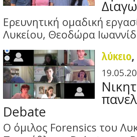
Διαγω
Ερευνητική ομαδική εργασί
Λυκείου, Θεοδώρα Ιωαννίδ
λύκειο
19.05.2
Νικητ
πανε
Debate
Ο όμιλος Forensics του Λυκ