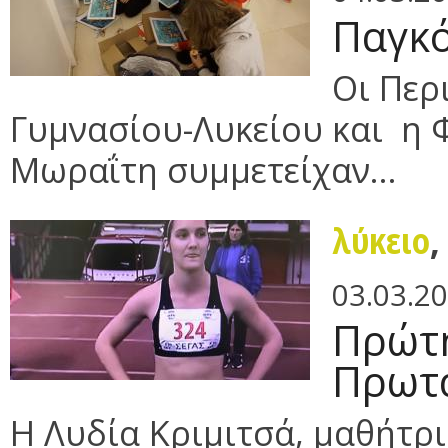
Παγκό
Οι Περ
Γυμνασίου-Λυκείου και η
Μωραΐτη συμμετείχαν...
λύκειο
03.03.2
Πρώτη
Πρωτ
Η Λυδία Κριμιτσά, μαθήτρια