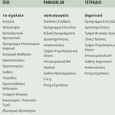
ÖSD
PANIGIRI.GR
ΤΕΤΡAΔΙΟ
το σχολείο
νηπιαγωγείο
δημοτικό
Ιστορία
Παιδικός Σταθμός
Πρόγραμμα Σπουδ
Φιλοσοφία
Πρόγραμμα Σπουδών
Δραστηριότητες
Εκπαιδευτικό
Ειδικά Προγράμματα
Τμήμα Φυσικής Αγω
Προσωπικό
Δραστηριότητες
Ξένες Γλώσσες
Πρόγραμμα Υποτροφιών
Ανακοινώσεις
Τμήμα Ψυχολογίας 
Inspired
Λόγου
Τμήμα Ψυχολογίας και
Εισαγωγή Μαθητών
Λόγου
Απογευματινά ΔΗ
Εγκαταστάσεις
Απογευματινά NH
Gallery Δημοτικού
Πρωτοπορίες
Αγγλικά
Ανακοινώσεις
Gallery
Gallery Νηπιαγωγείου
Ρούχα Σχολείου
Τετράδιο
F.A.Q.
Προϋποθέσεις
Ρούχα Σχολείου
Εκδρομών
Γραφείο Κίνησης
Κανονισμοί - Πολιτικές -
Τιμές
Εξωτερική Αξιολόγηση