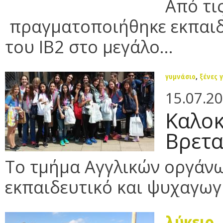
Από τι
πραγματοποιήθηκε εκπαιδ
του ΙΒ2 στο μεγάλο...
γυμνάσιο
,
ξένες 
15.07.2
Καλοκ
Βρετα
Το τμήμα Αγγλικών οργάνω
εκπαιδευτικό και ψυχαγωγι
λύκειο