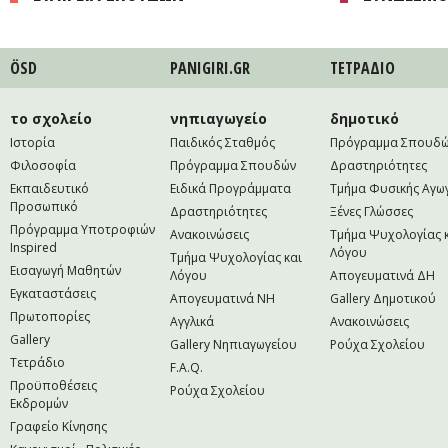
ÖSD
PANIGIRI.GR
ΤΕΤΡAΔΙΟ
το σχολείο
νηπιαγωγείο
δημοτικό
Ιστορία
Παιδικός Σταθμός
Πρόγραμμα Σπουδ
Φιλοσοφία
Πρόγραμμα Σπουδών
Δραστηριότητες
Εκπαιδευτικό
Ειδικά Προγράμματα
Τμήμα Φυσικής Αγω
Προσωπικό
Δραστηριότητες
Ξένες Γλώσσες
Πρόγραμμα Υποτροφιών
Ανακοινώσεις
Τμήμα Ψυχολογίας 
Inspired
Λόγου
Τμήμα Ψυχολογίας και
Εισαγωγή Μαθητών
Λόγου
Απογευματινά ΔΗ
Εγκαταστάσεις
Απογευματινά NH
Gallery Δημοτικού
Πρωτοπορίες
Αγγλικά
Ανακοινώσεις
Gallery
Gallery Νηπιαγωγείου
Ρούχα Σχολείου
Τετράδιο
F.A.Q.
Προϋποθέσεις
Ρούχα Σχολείου
Εκδρομών
Γραφείο Κίνησης