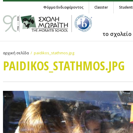
Φόρμα Ενδιαφέροντος
Classter
Student
το σχολείο
αρχική σελίδα
paidikos_stathmos.jpg
PAIDIKOS_STATHMOS.JPG