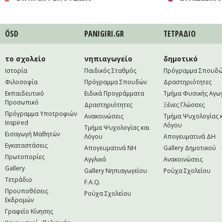
ÖSD
PANIGIRI.GR
ΤΕΤΡAΔΙΟ
το σχολείο
νηπιαγωγείο
δημοτικό
Ιστορία
Παιδικός Σταθμός
Πρόγραμμα Σπουδ
Φιλοσοφία
Πρόγραμμα Σπουδών
Δραστηριότητες
Εκπαιδευτικό
Ειδικά Προγράμματα
Τμήμα Φυσικής Αγω
Προσωπικό
Δραστηριότητες
Ξένες Γλώσσες
Πρόγραμμα Υποτροφιών
Ανακοινώσεις
Τμήμα Ψυχολογίας 
Inspired
Λόγου
Τμήμα Ψυχολογίας και
Εισαγωγή Μαθητών
Λόγου
Απογευματινά ΔΗ
Εγκαταστάσεις
Απογευματινά NH
Gallery Δημοτικού
Πρωτοπορίες
Αγγλικά
Ανακοινώσεις
Gallery
Gallery Νηπιαγωγείου
Ρούχα Σχολείου
Τετράδιο
F.A.Q.
Προϋποθέσεις
Ρούχα Σχολείου
Εκδρομών
Γραφείο Κίνησης