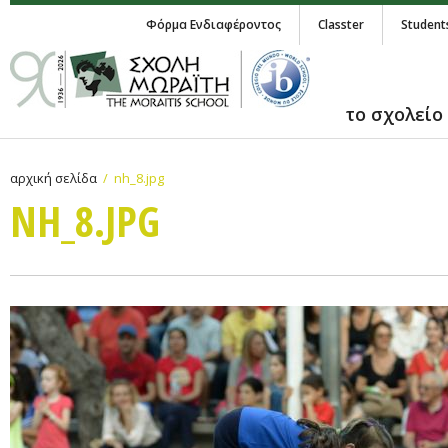
Φόρμα Ενδιαφέροντος
Classter
Student
το σχολείο
αρχική σελίδα
nh_8.jpg
NH_8.JPG