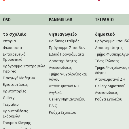
ÖSD
PANIGIRI.GR
ΤΕΤΡAΔΙΟ
το σχολείο
νηπιαγωγείο
δημοτικό
Ιστορία
Παιδικός Σταθμός
Πρόγραμμα Σπουδ
Φιλοσοφία
Πρόγραμμα Σπουδών
Δραστηριότητες
Εκπαιδευτικό
Ειδικά Προγράμματα
Τμήμα Φυσικής Αγω
Προσωπικό
Δραστηριότητες
Ξένες Γλώσσες
Πρόγραμμα Υποτροφιών
Ανακοινώσεις
Τμήμα Ψυχολογίας 
Inspired
Λόγου
Τμήμα Ψυχολογίας και
Εισαγωγή Μαθητών
Λόγου
Απογευματινά ΔΗ
Εγκαταστάσεις
Απογευματινά NH
Gallery Δημοτικού
Πρωτοπορίες
Αγγλικά
Ανακοινώσεις
Gallery
Gallery Νηπιαγωγείου
Ρούχα Σχολείου
Τετράδιο
F.A.Q.
Προϋποθέσεις
Ρούχα Σχολείου
Εκδρομών
Γραφείο Κίνησης