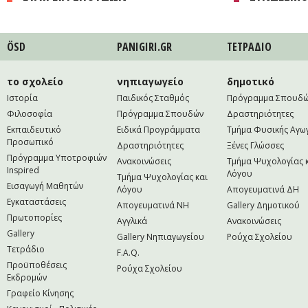
ÖSD
PANIGIRI.GR
ΤΕΤΡAΔΙΟ
το σχολείο
νηπιαγωγείο
δημοτικό
Ιστορία
Παιδικός Σταθμός
Πρόγραμμα Σπουδ
Φιλοσοφία
Πρόγραμμα Σπουδών
Δραστηριότητες
Εκπαιδευτικό
Ειδικά Προγράμματα
Τμήμα Φυσικής Αγω
Προσωπικό
Δραστηριότητες
Ξένες Γλώσσες
Πρόγραμμα Υποτροφιών
Ανακοινώσεις
Τμήμα Ψυχολογίας 
Inspired
Λόγου
Τμήμα Ψυχολογίας και
Εισαγωγή Μαθητών
Λόγου
Απογευματινά ΔΗ
Εγκαταστάσεις
Απογευματινά NH
Gallery Δημοτικού
Πρωτοπορίες
Αγγλικά
Ανακοινώσεις
Gallery
Gallery Νηπιαγωγείου
Ρούχα Σχολείου
Τετράδιο
F.A.Q.
Προϋποθέσεις
Ρούχα Σχολείου
Εκδρομών
Γραφείο Κίνησης