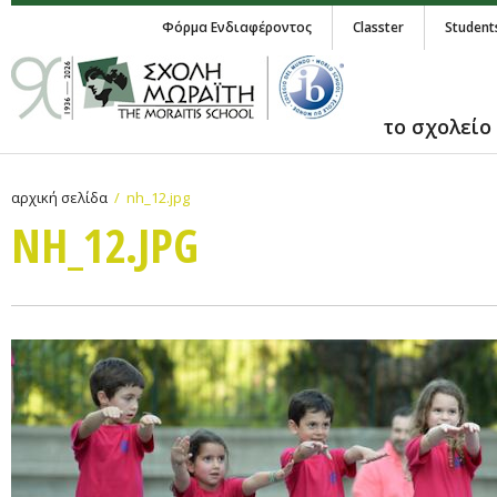
Φόρμα Ενδιαφέροντος
Classter
Student
το σχολείο
αρχική σελίδα
nh_12.jpg
NH_12.JPG