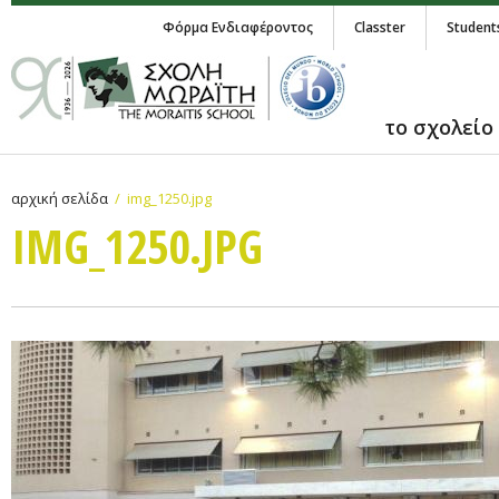
Φόρμα Ενδιαφέροντος
Classter
Student
το σχολείο
αρχική σελίδα
img_1250.jpg
IMG_1250.JPG