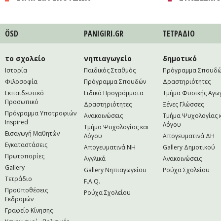
ÖSD
PANIGIRI.GR
ΤΕΤΡAΔΙΟ
το σχολείο
νηπιαγωγείο
δημοτικό
Ιστορία
Παιδικός Σταθμός
Πρόγραμμα Σπουδ
Φιλοσοφία
Πρόγραμμα Σπουδών
Δραστηριότητες
Εκπαιδευτικό
Ειδικά Προγράμματα
Τμήμα Φυσικής Αγω
Προσωπικό
Δραστηριότητες
Ξένες Γλώσσες
Πρόγραμμα Υποτροφιών
Ανακοινώσεις
Τμήμα Ψυχολογίας 
Inspired
Λόγου
Τμήμα Ψυχολογίας και
Εισαγωγή Μαθητών
Λόγου
Απογευματινά ΔΗ
Εγκαταστάσεις
Απογευματινά NH
Gallery Δημοτικού
Πρωτοπορίες
Αγγλικά
Ανακοινώσεις
Gallery
Gallery Νηπιαγωγείου
Ρούχα Σχολείου
Τετράδιο
F.A.Q.
Προϋποθέσεις
Ρούχα Σχολείου
Εκδρομών
Γραφείο Κίνησης