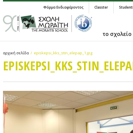
Φόρμα Ενδιαφέροντος
Classter
Student
το σχολείο
αρχική σελίδα
episkepsi_kks_stin_elepap_1.jpg
EPISKEPSI_KKS_STIN_ELEPA