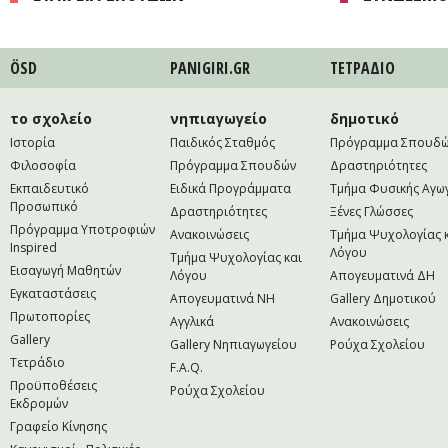
ÖSD
PANIGIRI.GR
ΤΕΤΡAΔΙΟ
το σχολείο
νηπιαγωγείο
δημοτικό
Ιστορία
Παιδικός Σταθμός
Πρόγραμμα Σπουδ
Φιλοσοφία
Πρόγραμμα Σπουδών
Δραστηριότητες
Εκπαιδευτικό
Ειδικά Προγράμματα
Τμήμα Φυσικής Αγω
Προσωπικό
Δραστηριότητες
Ξένες Γλώσσες
Πρόγραμμα Υποτροφιών
Ανακοινώσεις
Τμήμα Ψυχολογίας 
Inspired
Λόγου
Τμήμα Ψυχολογίας και
Εισαγωγή Μαθητών
Λόγου
Απογευματινά ΔΗ
Εγκαταστάσεις
Απογευματινά NH
Gallery Δημοτικού
Πρωτοπορίες
Αγγλικά
Ανακοινώσεις
Gallery
Gallery Νηπιαγωγείου
Ρούχα Σχολείου
Τετράδιο
F.A.Q.
Προϋποθέσεις
Ρούχα Σχολείου
Εκδρομών
Γραφείο Κίνησης