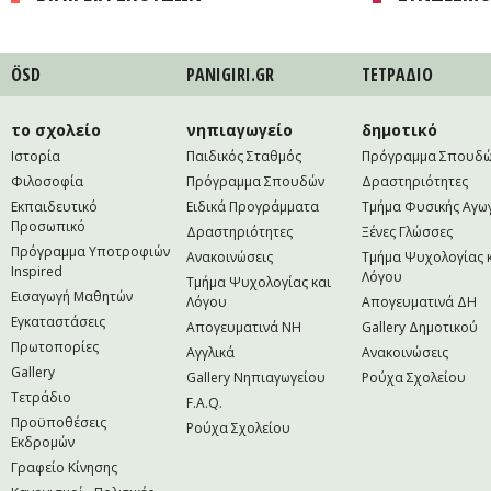
ÖSD
PANIGIRI.GR
ΤΕΤΡAΔΙΟ
το σχολείο
νηπιαγωγείο
δημοτικό
Ιστορία
Παιδικός Σταθμός
Πρόγραμμα Σπουδ
Φιλοσοφία
Πρόγραμμα Σπουδών
Δραστηριότητες
Εκπαιδευτικό
Ειδικά Προγράμματα
Τμήμα Φυσικής Αγω
Προσωπικό
Δραστηριότητες
Ξένες Γλώσσες
Πρόγραμμα Υποτροφιών
Ανακοινώσεις
Τμήμα Ψυχολογίας 
Inspired
Λόγου
Τμήμα Ψυχολογίας και
Εισαγωγή Μαθητών
Λόγου
Απογευματινά ΔΗ
Εγκαταστάσεις
Απογευματινά NH
Gallery Δημοτικού
Πρωτοπορίες
Αγγλικά
Ανακοινώσεις
Gallery
Gallery Νηπιαγωγείου
Ρούχα Σχολείου
Τετράδιο
F.A.Q.
Προϋποθέσεις
Ρούχα Σχολείου
Εκδρομών
Γραφείο Κίνησης