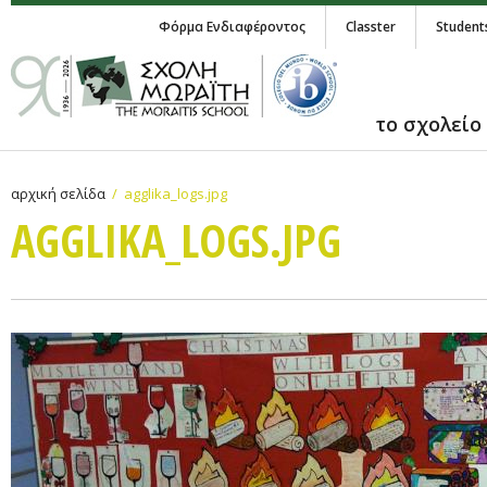
Φόρμα Ενδιαφέροντος
Classter
Student
το σχολείο
αρχική σελίδα
agglika_logs.jpg
AGGLIKA_LOGS.JPG