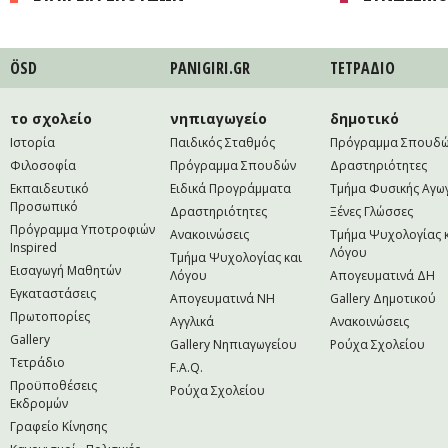
ÖSD
PANIGIRI.GR
ΤΕΤΡAΔΙΟ
το σχολείο
νηπιαγωγείο
δημοτικό
Ιστορία
Παιδικός Σταθμός
Πρόγραμμα Σπουδ
Φιλοσοφία
Πρόγραμμα Σπουδών
Δραστηριότητες
Εκπαιδευτικό
Ειδικά Προγράμματα
Τμήμα Φυσικής Αγω
Προσωπικό
Δραστηριότητες
Ξένες Γλώσσες
Πρόγραμμα Υποτροφιών
Ανακοινώσεις
Τμήμα Ψυχολογίας 
Inspired
Λόγου
Τμήμα Ψυχολογίας και
Εισαγωγή Μαθητών
Λόγου
Απογευματινά ΔΗ
Εγκαταστάσεις
Απογευματινά NH
Gallery Δημοτικού
Πρωτοπορίες
Αγγλικά
Ανακοινώσεις
Gallery
Gallery Νηπιαγωγείου
Ρούχα Σχολείου
Τετράδιο
F.A.Q.
Προϋποθέσεις
Ρούχα Σχολείου
Εκδρομών
Γραφείο Κίνησης