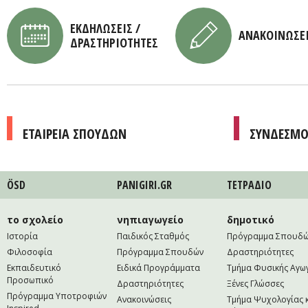
ΕΚΔΗΛΩΣΕΙΣ /
ΑΝΑΚΟΙΝΩΣΕ
ΔΡΑΣΤΗΡΙΟΤΗΤΕΣ
ΕΤΑΙΡΕΙΑ ΣΠΟΥΔΩΝ
ΣΥΝΔΕΣΜΟ
ÖSD
PANIGIRI.GR
ΤΕΤΡAΔΙΟ
το σχολείο
νηπιαγωγείο
δημοτικό
Ιστορία
Παιδικός Σταθμός
Πρόγραμμα Σπουδ
Φιλοσοφία
Πρόγραμμα Σπουδών
Δραστηριότητες
Εκπαιδευτικό
Ειδικά Προγράμματα
Τμήμα Φυσικής Αγω
Προσωπικό
Δραστηριότητες
Ξένες Γλώσσες
Πρόγραμμα Υποτροφιών
Ανακοινώσεις
Τμήμα Ψυχολογίας 