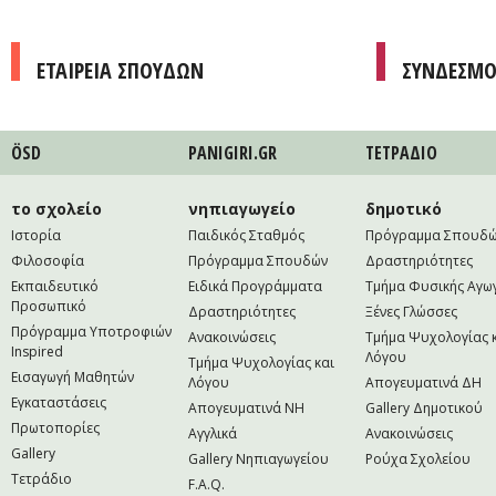
ΕΤΑΙΡΕΙΑ ΣΠΟΥΔΩΝ
ΣΥΝΔΕΣΜΟ
ÖSD
PANIGIRI.GR
ΤΕΤΡAΔΙΟ
το σχολείο
νηπιαγωγείο
δημοτικό
Ιστορία
Παιδικός Σταθμός
Πρόγραμμα Σπουδ
Φιλοσοφία
Πρόγραμμα Σπουδών
Δραστηριότητες
Εκπαιδευτικό
Ειδικά Προγράμματα
Τμήμα Φυσικής Αγω
Προσωπικό
Δραστηριότητες
Ξένες Γλώσσες
Πρόγραμμα Υποτροφιών
Ανακοινώσεις
Τμήμα Ψυχολογίας 
Inspired
Λόγου
Τμήμα Ψυχολογίας και
Εισαγωγή Μαθητών
Λόγου
Απογευματινά ΔΗ
Εγκαταστάσεις
Απογευματινά NH
Gallery Δημοτικού
Πρωτοπορίες
Αγγλικά
Ανακοινώσεις
Gallery
Gallery Νηπιαγωγείου
Ρούχα Σχολείου
Τετράδιο
F.A.Q.