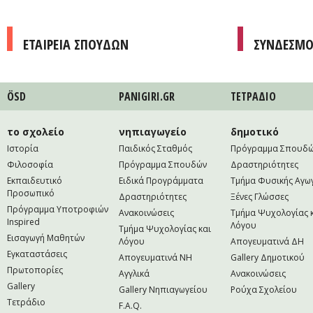
ΕΤΑΙΡΕΙΑ ΣΠΟΥΔΩΝ
ΣΥΝΔΕΣΜΟ
ÖSD
PANIGIRI.GR
ΤΕΤΡAΔΙΟ
το σχολείο
νηπιαγωγείο
δημοτικό
Ιστορία
Παιδικός Σταθμός
Πρόγραμμα Σπουδ
Φιλοσοφία
Πρόγραμμα Σπουδών
Δραστηριότητες
Εκπαιδευτικό
Ειδικά Προγράμματα
Τμήμα Φυσικής Αγω
Προσωπικό
Δραστηριότητες
Ξένες Γλώσσες
Πρόγραμμα Υποτροφιών
Ανακοινώσεις
Τμήμα Ψυχολογίας 
Inspired
Λόγου
Τμήμα Ψυχολογίας και
Εισαγωγή Μαθητών
Λόγου
Απογευματινά ΔΗ
Εγκαταστάσεις
Απογευματινά NH
Gallery Δημοτικού
Πρωτοπορίες
Αγγλικά
Ανακοινώσεις
Gallery
Gallery Νηπιαγωγείου
Ρούχα Σχολείου
Τετράδιο
F.A.Q.