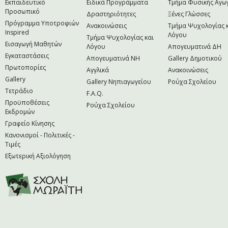
Εκπαιδευτικό
Ειδικά Προγράμματα
Τμήμα Φυσικής Αγω
Προσωπικό
Δραστηριότητες
Ξένες Γλώσσες
Πρόγραμμα Υποτροφιών
Ανακοινώσεις
Τμήμα Ψυχολογίας 
Inspired
Λόγου
Τμήμα Ψυχολογίας και
Εισαγωγή Μαθητών
Λόγου
Απογευματινά ΔΗ
Εγκαταστάσεις
Απογευματινά NH
Gallery Δημοτικού
Πρωτοπορίες
Αγγλικά
Ανακοινώσεις
Gallery
Gallery Νηπιαγωγείου
Ρούχα Σχολείου
Τετράδιο
F.A.Q.
Προϋποθέσεις
Ρούχα Σχολείου
Εκδρομών
Γραφείο Κίνησης
Κανονισμοί - Πολιτικές -
Τιμές
Εξωτερική Αξιολόγηση