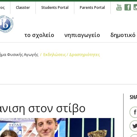
τος
Classter
Students Portal
Parents Portal
το σχολείο
νηπιαγωγείο
δημοτικό
ήμα Φυσικής Αγωγής
Εκδηλώσεις / Δραστηριότητες
SH
νιση στον στίβο