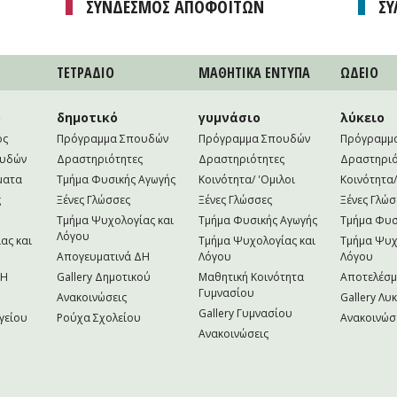
ΣΥΝΔΕΣΜΟΣ ΑΠΟΦΟΙΤΩΝ
ΣΥ
ΤΕΤΡAΔΙΟ
ΜΑΘΗΤΙΚA ΕΝΤΥΠΑ
ΩΔΕΙΟ
ο
δημοτικό
γυμνάσιο
λύκειο
ός
Πρόγραμμα Σπουδών
Πρόγραμμα Σπουδών
Πρόγραμμ
ουδών
Δραστηριότητες
Δραστηριότητες
Δραστηριό
ματα
Τμήμα Φυσικής Αγωγής
Κοινότητα/ 'Ομιλοι
Κοινότητα/
ς
Ξένες Γλώσσες
Ξένες Γλώσσες
Ξένες Γλώσ
Τμήμα Ψυχολογίας και
Τμήμα Φυσικής Αγωγής
Τμήμα Φυσ
Λόγου
ας και
Τμήμα Ψυχολογίας και
Τμήμα Ψυχ
Απογευματινά ΔΗ
Λόγου
Λόγου
NH
Gallery Δημοτικού
Μαθητική Κοινότητα
Αποτελέσ
Γυμνασίου
Ανακοινώσεις
Gallery Λυ
Gallery Γυμνασίου
γείου
Ρούχα Σχολείου
Ανακοινώσ
Ανακοινώσεις