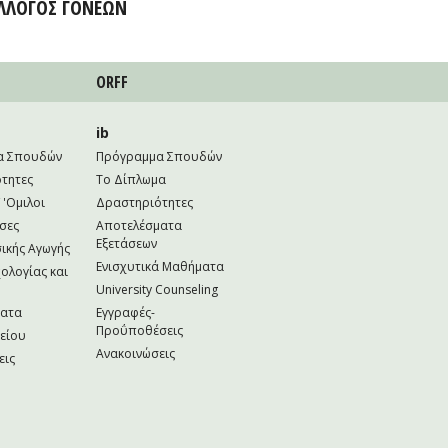
ΛΛΟΓΟΣ ΓΟΝΕΩΝ
ORFF
ib
α Σπουδών
Πρόγραμμα Σπουδών
τητες
Το Δίπλωμα
 'Ομιλοι
Δραστηριότητες
σες
Αποτελέσματα
Εξετάσεων
ικής Αγωγής
Ενισχυτικά Μαθήματα
ολογίας και
University Counseling
ματα
Εγγραφές-
Προΰποθέσεις
κείου
Ανακοινώσεις
εις