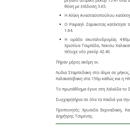
μεγάλο ατομικό ρεκόρ 15.47 ενώ α
θέση με επίδοση 5.65.
Η Αλίκη Αναστασοπούλου κατέκτησ
Ο Ραφαηλ Ζαρακοτας κατέκτησε τ
1.64.
Η ομάδα σκυταλοδρομίας 4·80μ
Χριστίνα Τσιμπίδα, Νανσυ Χαλακατ
πέτυχε νέο ρεκόρ 42.40.
Πήραν μέρος ακόμη οι:
Λυδια Σταμπεδακη στο άλμα σε μήκος,
Χαλακατεβακη στα 150μ καθώς και η Η
Το πρωτάθλημα έγινε στη Χαλκίδα το Σ
Συγχαρητήρια σε όλα τα παιδιά για την 
Προπονητές: Χρυσιδα Βερναδακη, Κα
Δημήτρης Τσιμενης.