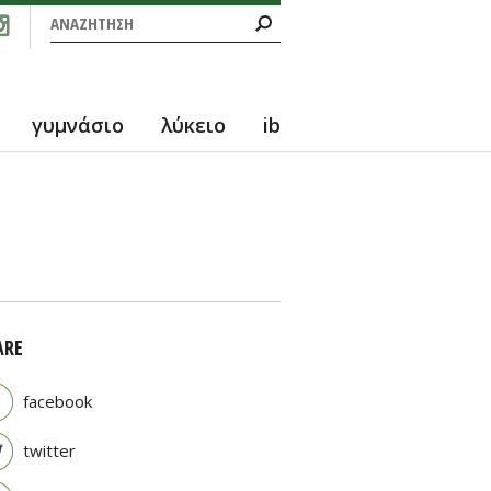
Φόρμα αναζήτησης
Αναζήτηση
γυμνάσιο
λύκειο
ib
ARE
facebook
twitter