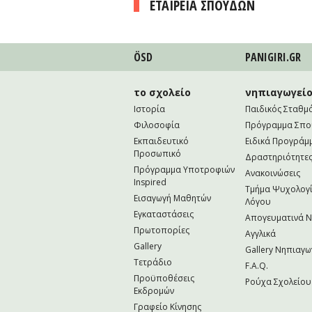
ΕΤΑΙΡΕΙΑ ΣΠΟΥΔΩΝ
ÖSD
PANIGIRI.GR
το σχολείο
νηπιαγωγεί
Ιστορία
Παιδικός Σταθμ
Φιλοσοφία
Πρόγραμμα Σπ
Εκπαιδευτικό
Ειδικά Προγράμ
Προσωπικό
Δραστηριότητε
Πρόγραμμα Υποτροφιών
Ανακοινώσεις
Inspired
Τμήμα Ψυχολογί
Εισαγωγή Μαθητών
Λόγου
Εγκαταστάσεις
Απογευματινά 
Πρωτοπορίες
Αγγλικά
Gallery
Gallery Νηπιαγω
Τετράδιο
F.A.Q.
Προϋποθέσεις
Ρούχα Σχολείου
Εκδρομών
Γραφείο Κίνησης