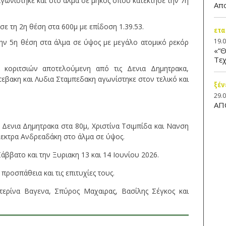
γωνίστηκε και στο άλμα σε μήκος όπου κατέκτησε την 7η
Απ
ε τη 2η θέση στα 600μ με επίδοση 1.39.53.
ετα
19.
ην 5η θέση στα άλμα σε ύψος με μεγάλο ατομικό ρεκόρ
«“Θ
Τεχ
 κοριτσιών αποτελούμενη από τις Δενια Δημητρακα,
εβακη και Λυδια Σταμπεδακη αγωνίστηκε στον τελικό και
ξέν
29.
ΑΠ
 Δενια Δημητρακα στα 80μ, Χριστίνα Τσιμπίδα και Νανση
λεκτρα Ανδρεαδάκη στο άλμα σε ύψος.
άββατο και την Ξυριακη 13 και 14 Ιουνίου 2026.
προσπάθεια και τις επιτυχίες τους.
τερίνα Βαγενα, Σπύρος Μαχαιρας, Βασίλης Σέγκος και