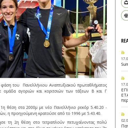
RE
ib
17.
Su
ib
17.
Α φάση του Πανελλήνιου Αναπτυξιακού πρωταθλήματος
ΕΠ
με ομάδα αγοριών και κοριτσιών των τάξεων Β και Γ
ΕΤ
περ
1η θέση στα 2000μ με νέο Πανελλήνιο ρεκόρ 5.40.20 -
ν, η προηγούμενη κρατούσε από το 1996 με 5.43.40.
ib
02.
ησε τη 2η θέση στο τετραπλούν πετυχαίνοντας πολύ
Παν