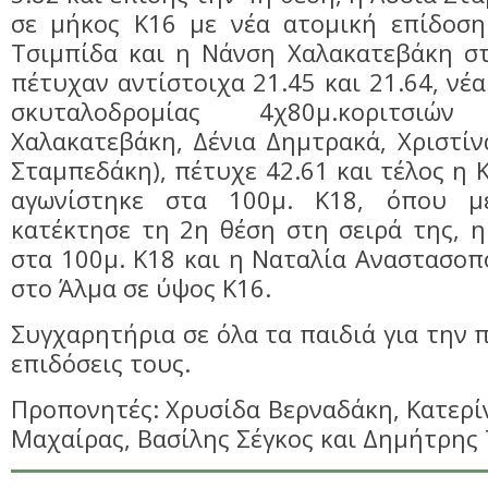
σε μήκος Κ16 με νέα ατομική επίδοση 
Τσιμπίδα και η Νάνση Χαλακατεβάκη στ
πέτυχαν αντίστοιχα 21.45 και 21.64, νέ
σκυταλοδρομίας 4χ80μ.κοριτσι
Χαλακατεβάκη, Δένια Δημτρακά, Χριστίν
Σταμπεδάκη), πέτυχε 42.61 και τέλος η 
αγωνίστηκε στα 100μ. Κ18, όπου μ
κατέκτησε τη 2η θέση στη σειρά της, 
στα 100μ. Κ18 και η Ναταλία Αναστασο
στο Άλμα σε ύψος Κ16.
Συγχαρητήρια σε όλα τα παιδιά για την 
επιδόσεις τους.
Προπονητές: Χρυσίδα Βερναδάκη, Κατερί
Μαχαίρας, Βασίλης Σέγκος και Δημήτρης 