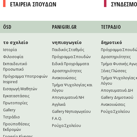
ΕΤΑΙΡΕΙΑ ΣΠΟΥΔΩΝ
ΣΥΝΔΕΣΜΟ
ÖSD
PANIGIRI.GR
ΤΕΤΡAΔΙΟ
το σχολείο
νηπιαγωγείο
δημοτικό
Ιστορία
Παιδικός Σταθμός
Πρόγραμμα Σπουδ
Φιλοσοφία
Πρόγραμμα Σπουδών
Δραστηριότητες
Εκπαιδευτικό
Ειδικά Προγράμματα
Τμήμα Φυσικής Αγω
Προσωπικό
Δραστηριότητες
Ξένες Γλώσσες
Πρόγραμμα Υποτροφιών
Ανακοινώσεις
Τμήμα Ψυχολογίας 
Inspired
Λόγου
Τμήμα Ψυχολογίας και
Εισαγωγή Μαθητών
Λόγου
Απογευματινά ΔΗ
Εγκαταστάσεις
Απογευματινά NH
Gallery Δημοτικού
Πρωτοπορίες
Αγγλικά
Ανακοινώσεις
Gallery
Gallery Νηπιαγωγείου
Ρούχα Σχολείου
Τετράδιο
F.A.Q.
Προϋποθέσεις
Ρούχα Σχολείου
Εκδρομών
Γραφείο Κίνησης