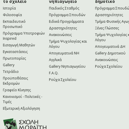
το σχολείο
νηπιαγωγείο
δημοτικό
Ιστορία
Παιδικός Σταθμός
Πρόγραμμα Σπουδ
Φιλοσοφία
Πρόγραμμα Σπουδών
Δραστηριότητες
Εκπαιδευτικό
Ειδικά Προγράμματα
Τμήμα Φυσικής Αγω
Προσωπικό
Δραστηριότητες
Ξένες Γλώσσες
Πρόγραμμα Υποτροφιών
Ανακοινώσεις
Τμήμα Ψυχολογίας 
Inspired
Λόγου
Τμήμα Ψυχολογίας και
Εισαγωγή Μαθητών
Λόγου
Απογευματινά ΔΗ
Εγκαταστάσεις
Απογευματινά NH
Gallery Δημοτικού
Πρωτοπορίες
Αγγλικά
Ανακοινώσεις
Gallery
Gallery Νηπιαγωγείου
Ρούχα Σχολείου
Τετράδιο
F.A.Q.
Προϋποθέσεις
Ρούχα Σχολείου
Εκδρομών
Γραφείο Κίνησης
Κανονισμοί - Πολιτικές -
Τιμές
Εξωτερική Αξιολόγηση