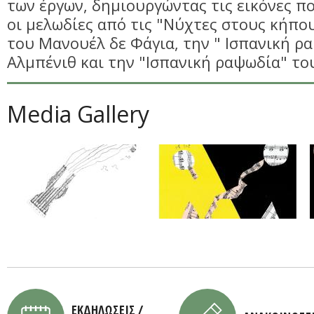
των έργων, δημιουργώντας τις εικόνες π
οι μελωδίες από τις "Νύχτες στους κήπου
του Μανουέλ δε Φάγια, την " Ισπανική ρ
Αλμπένιθ και την "Ισπανική ραψωδία" το
Media Gallery
ΕΚΔΗΛΩΣΕΙΣ /