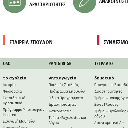
ΑΝΑΚΟΙΝΩΣΕ
ΔΡΑΣΤΗΡΙΟΤΗΤΕΣ
ΕΤΑΙΡΕΙΑ ΣΠΟΥΔΩΝ
ΣΥΝΔΕΣΜΟ
ÖSD
PANIGIRI.GR
ΤΕΤΡAΔΙΟ
το σχολείο
νηπιαγωγείο
δημοτικό
Ιστορία
Παιδικός Σταθμός
Πρόγραμμα Σπουδ
Φιλοσοφία
Πρόγραμμα Σπουδών
Δραστηριότητες
Εκπαιδευτικό
Ειδικά Προγράμματα
Τμήμα Φυσικής Αγω
Προσωπικό
Δραστηριότητες
Ξένες Γλώσσες
Πρόγραμμα Υποτροφιών
Ανακοινώσεις
Τμήμα Ψυχολογίας 
Inspired
Λόγου
Τμήμα Ψυχολογίας και
Εισαγωγή Μαθητών
Λόγου
Απογευματινά ΔΗ
Εγκαταστάσεις