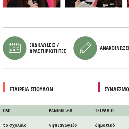
ΕΚΔΗΛΩΣΕΙΣ /
ΑΝΑΚΟΙΝΩΣΕ
ΔΡΑΣΤΗΡΙΟΤΗΤΕΣ
ΕΤΑΙΡΕΙΑ ΣΠΟΥΔΩΝ
ΣΥΝΔΕΣΜΟ
ÖSD
PANIGIRI.GR
ΤΕΤΡAΔΙΟ
το σχολείο
νηπιαγωγείο
δημοτικό