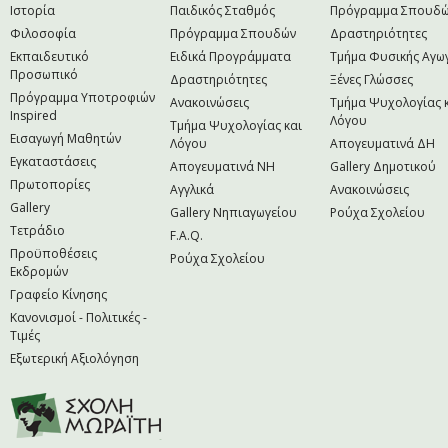
Ιστορία
Παιδικός Σταθμός
Πρόγραμμα Σπουδ
Φιλοσοφία
Πρόγραμμα Σπουδών
Δραστηριότητες
Εκπαιδευτικό
Ειδικά Προγράμματα
Τμήμα Φυσικής Αγω
Προσωπικό
Δραστηριότητες
Ξένες Γλώσσες
Πρόγραμμα Υποτροφιών
Ανακοινώσεις
Τμήμα Ψυχολογίας 
Inspired
Λόγου
Τμήμα Ψυχολογίας και
Εισαγωγή Μαθητών
Λόγου
Απογευματινά ΔΗ
Εγκαταστάσεις
Απογευματινά NH
Gallery Δημοτικού
Πρωτοπορίες
Αγγλικά
Ανακοινώσεις
Gallery
Gallery Νηπιαγωγείου
Ρούχα Σχολείου
Τετράδιο
F.A.Q.
Προϋποθέσεις
Ρούχα Σχολείου
Εκδρομών
Γραφείο Κίνησης
Κανονισμοί - Πολιτικές -
Τιμές
Εξωτερική Αξιολόγηση