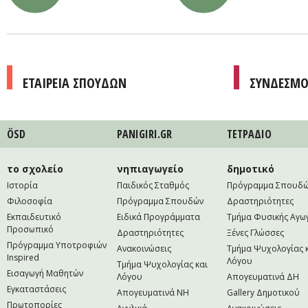
ΕΤΑΙΡΕΙΑ ΣΠΟΥΔΩΝ
ΣΥΝΔΕΣΜΟ
ÖSD
PANIGIRI.GR
ΤΕΤΡAΔΙΟ
το σχολείο
νηπιαγωγείο
δημοτικό
Ιστορία
Παιδικός Σταθμός
Πρόγραμμα Σπουδ
Φιλοσοφία
Πρόγραμμα Σπουδών
Δραστηριότητες
Εκπαιδευτικό
Ειδικά Προγράμματα
Τμήμα Φυσικής Αγω
Προσωπικό
Δραστηριότητες
Ξένες Γλώσσες
Πρόγραμμα Υποτροφιών
Ανακοινώσεις
Τμήμα Ψυχολογίας 
Inspired
Λόγου
Τμήμα Ψυχολογίας και
Εισαγωγή Μαθητών
Λόγου
Απογευματινά ΔΗ
Εγκαταστάσεις
Απογευματινά NH
Gallery Δημοτικού
Πρωτοπορίες