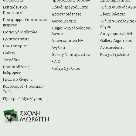
Φιλοσοφία
Πρόγραμμα Σπουδών
Δραστηριότητες
Εκπαιδευτικό
Ειδικά Προγράμματα
Τμήμα Φυσικής Αγω
Προσωπικό
Δραστηριότητες
Ξένες Γλώσσες
Πρόγραμμα Υποτροφιών
Ανακοινώσεις
Τμήμα Ψυχολογίας 
Inspired
Λόγου
Τμήμα Ψυχολογίας και
Εισαγωγή Μαθητών
Λόγου
Απογευματινά ΔΗ
Εγκαταστάσεις
Απογευματινά NH
Gallery Δημοτικού
Πρωτοπορίες
Αγγλικά
Ανακοινώσεις
Gallery
Gallery Νηπιαγωγείου
Ρούχα Σχολείου
Τετράδιο
F.A.Q.
Προϋποθέσεις
Ρούχα Σχολείου
Εκδρομών
Γραφείο Κίνησης
Κανονισμοί - Πολιτικές -
Τιμές
Εξωτερική Αξιολόγηση