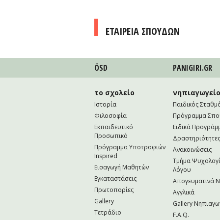
ΕΤΑΙΡΕΙΑ ΣΠΟΥΔΩΝ
ÖSD
PANIGIRI.GR
το σχολείο
νηπιαγωγεί
Ιστορία
Παιδικός Σταθμ
Φιλοσοφία
Πρόγραμμα Σπ
Εκπαιδευτικό
Ειδικά Προγράμ
Προσωπικό
Δραστηριότητε
Πρόγραμμα Υποτροφιών
Ανακοινώσεις
Inspired
Τμήμα Ψυχολογί
Εισαγωγή Μαθητών
Λόγου
Εγκαταστάσεις
Απογευματινά 
Πρωτοπορίες
Αγγλικά
Gallery
Gallery Νηπιαγω
Τετράδιο
F.A.Q.