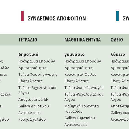
ΣΥΝΔΕΣΜΟΣ ΑΠΟΦΟΙΤΩΝ
ΣΥ
ΤΕΤΡAΔΙΟ
ΜΑΘΗΤΙΚA ΕΝΤΥΠΑ
ΩΔΕΙΟ
ο
δημοτικό
γυμνάσιο
λύκειο
ός
Πρόγραμμα Σπουδών
Πρόγραμμα Σπουδών
Πρόγραμμ
ουδών
Δραστηριότητες
Δραστηριότητες
Δραστηριό
ματα
Τμήμα Φυσικής Αγωγής
Κοινότητα/ 'Ομιλοι
Κοινότητα/
ς
Ξένες Γλώσσες
Ξένες Γλώσσες
Ξένες Γλώσ
Τμήμα Ψυχολογίας και
Τμήμα Φυσικής Αγωγής
Τμήμα Φυσ
Λόγου
ας και
Τμήμα Ψυχολογίας και
Τμήμα Ψυχ
Απογευματινά ΔΗ
Λόγου
Λόγου
NH
Gallery Δημοτικού
Μαθητική Κοινότητα
Αποτελέσ
Γυμνασίου
Ανακοινώσεις
Gallery Λυ
Gallery Γυμνασίου
γείου
Ρούχα Σχολείου
Ανακοινώσ
Ανακοινώσεις