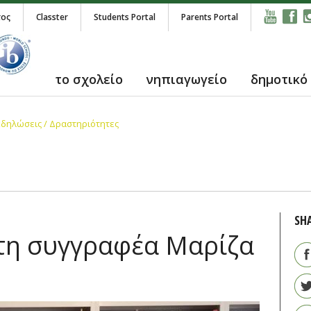
τος
Classter
Students Portal
Parents Portal
το σχολείο
νηπιαγωγείο
δημοτικό
κδηλώσεις / Δραστηριότητες
SH
τη συγγραφέα Μαρίζα