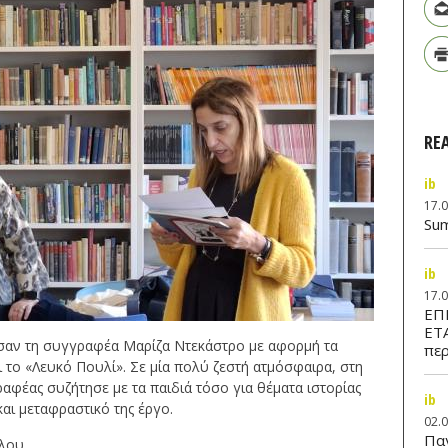
RE
ib
17.
Su
ib
17.
ΕΠ
ΕΤ
εσαν τη συγγραφέα Μαρίζα Ντεκάστρο με αφορμή τα
περ
αι το «Λευκό Πουλί». Σε μία πολύ ζεστή ατμόσφαιρα, στη
αφέας συζήτησε με τα παιδιά τόσο για θέματα ιστορίας
ib
και μεταφραστικό της έργο.
02.
Παν
ύλου