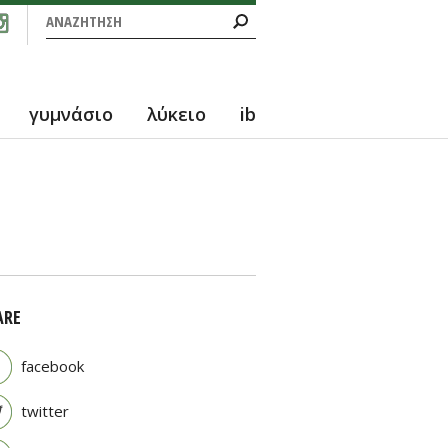
Φόρμα αναζήτησης
Αναζήτηση
γυμνάσιο
λύκειο
ib
ARE
facebook
twitter