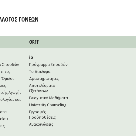
ΛΛΟΓΟΣ ΓΟΝΕΩΝ
ORFF
ib
α Σπουδών
Πρόγραμμα Σπουδών
τητες
Το Δίπλωμα
 'Ομιλοι
Δραστηριότητες
σες
Αποτελέσματα
Εξετάσεων
ικής Αγωγής
Ενισχυτικά Μαθήματα
ολογίας και
University Counseling
ματα
Εγγραφές-
Προΰποθέσεις
κείου
Ανακοινώσεις
εις