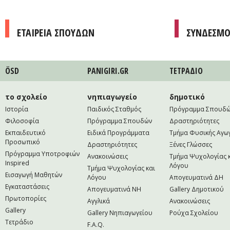
ΕΤΑΙΡΕΙΑ ΣΠΟΥΔΩΝ
ΣΥΝΔΕΣΜΟ
ÖSD
PANIGIRI.GR
ΤΕΤΡAΔΙΟ
το σχολείο
νηπιαγωγείο
δημοτικό
Ιστορία
Παιδικός Σταθμός
Πρόγραμμα Σπουδ
Φιλοσοφία
Πρόγραμμα Σπουδών
Δραστηριότητες
Εκπαιδευτικό
Ειδικά Προγράμματα
Τμήμα Φυσικής Αγω
Προσωπικό
Δραστηριότητες
Ξένες Γλώσσες
Πρόγραμμα Υποτροφιών
Ανακοινώσεις
Τμήμα Ψυχολογίας 
Inspired
Λόγου
Τμήμα Ψυχολογίας και
Εισαγωγή Μαθητών
Λόγου
Απογευματινά ΔΗ
Εγκαταστάσεις
Απογευματινά NH
Gallery Δημοτικού
Πρωτοπορίες
Αγγλικά
Ανακοινώσεις
Gallery
Gallery Νηπιαγωγείου
Ρούχα Σχολείου
Τετράδιο
F.A.Q.