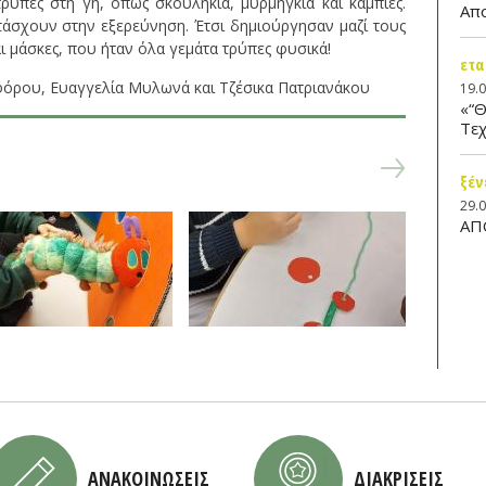
ύπες στη γη, όπως σκουλήκια, μυρμήγκια και κάμπιες.
Απ
τάσχουν στην εξερεύνηση. Έτσι δημιούργησαν μαζί τους
ι μάσκες, που ήταν όλα γεμάτα τρύπες φυσικά!
ετα
φόρου, Ευαγγελία Μυλωνά και Τζέσικα Πατριανάκου
19.
«“Θ
Τεχ
ξέν
29.
ΑΠ
ΑΝΑΚΟΙΝΩΣΕΙΣ
ΔΙΑΚΡΙΣΕΙΣ