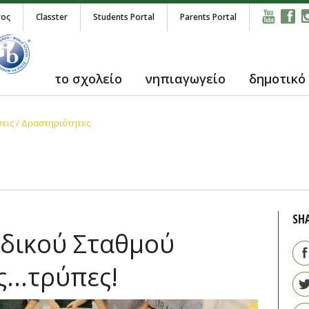
τος
Classter
Students Portal
Parents Portal
το σχολείο
νηπιαγωγείο
δημοτικό
εις / Δραστηριότητες
SH
ιδικού Σταθμού
ς...τρύπες!