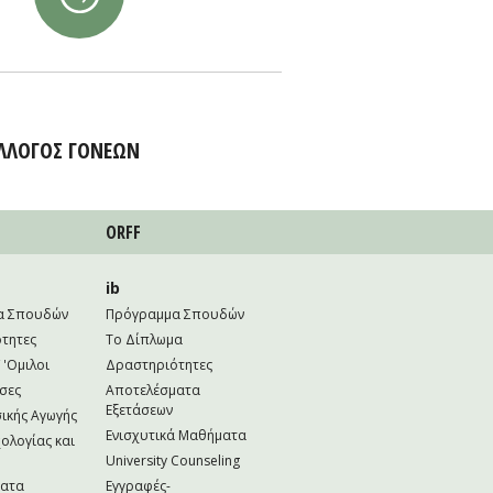
ΛΛΟΓΟΣ ΓΟΝΕΩΝ
ORFF
ib
α Σπουδών
Πρόγραμμα Σπουδών
τητες
Το Δίπλωμα
 'Ομιλοι
Δραστηριότητες
σες
Αποτελέσματα
Εξετάσεων
ικής Αγωγής
Ενισχυτικά Μαθήματα
ολογίας και
University Counseling
ματα
Εγγραφές-