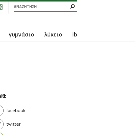
Φόρμα αναζήτησης
Αναζήτηση
γυμνάσιο
λύκειο
ib
ARE
facebook
twitter