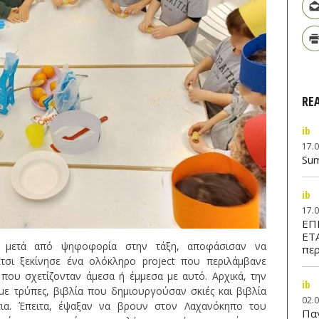
RE
ib
17.
Su
ib
17.
ΕΠ
ΕΤ
, μετά από ψηφοφορία στην τάξη, αποφάσισαν να
περ
τσι ξεκίνησε ένα ολόκληρο project που περιλάμβανε
 που σχετίζονταν άμεσα ή έμμεσα με αυτό. Αρχικά, την
ib
α με τρύπες, βιβλία που δημιουργούσαν σκιές και βιβλία
02.
ια. Έπειτα, έψαξαν να βρουν στον Λαχανόκηπο του
Παν