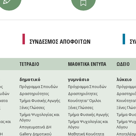
ΣΥΝΔΕΣΜΟΣ ΑΠΟΦΟΙΤΩΝ
ΣΥ
ΤΕΤΡAΔΙΟ
ΜΑΘΗΤΙΚA ΕΝΤΥΠΑ
ΩΔΕΙΟ
ο
δημοτικό
γυμνάσιο
λύκειο
ός
Πρόγραμμα Σπουδών
Πρόγραμμα Σπουδών
Πρόγραμμ
ουδών
Δραστηριότητες
Δραστηριότητες
Δραστηριό
ματα
Τμήμα Φυσικής Αγωγής
Κοινότητα/ 'Ομιλοι
Κοινότητα/
ς
Ξένες Γλώσσες
Ξένες Γλώσσες
Ξένες Γλώσ
Τμήμα Ψυχολογίας και
Τμήμα Φυσικής Αγωγής
Τμήμα Φυσ
Λόγου
ας και
Τμήμα Ψυχολογίας και
Τμήμα Ψυχ
Απογευματινά ΔΗ
Λόγου
Λόγου
NH
Gallery Δημοτικού
Μαθητική Κοινότητα
Αποτελέσ