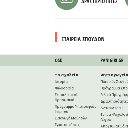
ΔΡΑΣΤΗΡΙΟΤΗΤΕΣ
ΕΤΑΙΡΕΙΑ ΣΠΟΥΔΩΝ
ÖSD
PANIGIRI.GR
το σχολείο
νηπιαγωγεί
Ιστορία
Παιδικός Σταθμ
Φιλοσοφία
Πρόγραμμα Σπ
Εκπαιδευτικό
Ειδικά Προγράμ
Προσωπικό
Δραστηριότητε
Πρόγραμμα Υποτροφιών
Ανακοινώσεις
Inspired
Τμήμα Ψυχολογί
Εισαγωγή Μαθητών
Λόγου
Εγκαταστάσεις
Απογευματινά 