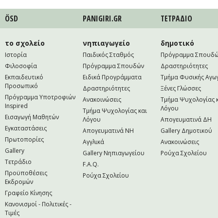
ÖSD
PANIGIRI.GR
ΤΕΤΡAΔΙΟ
το σχολείο
νηπιαγωγείο
δημοτικό
Ιστορία
Παιδικός Σταθμός
Πρόγραμμα Σπουδ
Φιλοσοφία
Πρόγραμμα Σπουδών
Δραστηριότητες
Εκπαιδευτικό
Ειδικά Προγράμματα
Τμήμα Φυσικής Αγω
Προσωπικό
Δραστηριότητες
Ξένες Γλώσσες
Πρόγραμμα Υποτροφιών
Ανακοινώσεις
Τμήμα Ψυχολογίας 
Inspired
Λόγου
Τμήμα Ψυχολογίας και
Εισαγωγή Μαθητών
Λόγου
Απογευματινά ΔΗ
Εγκαταστάσεις
Απογευματινά NH
Gallery Δημοτικού
Πρωτοπορίες
Αγγλικά
Ανακοινώσεις
Gallery
Gallery Νηπιαγωγείου
Ρούχα Σχολείου
Τετράδιο
F.A.Q.
Προϋποθέσεις
Ρούχα Σχολείου
Εκδρομών
Γραφείο Κίνησης
Κανονισμοί - Πολιτικές -
Τιμές