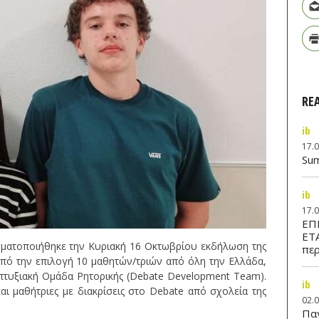
RE
ib
17.
Su
ib
17.
ΕΠ
ΕΤ
ματοποιήθηκε την Κυριακή 16 Οκτωβρίου εκδήλωση της
περ
οπό την επιλογή 10 μαθητών/τριών από όλη την Ελλάδα,
τυξιακή Ομάδα Ρητορικής (Debate Development Team).
ib
αι μαθήτριες με διακρίσεις στο Debate από σχολεία της
02.
Παν