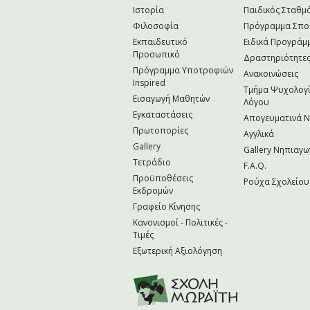
Ιστορία
Παιδικός Σταθμ
Φιλοσοφία
Πρόγραμμα Σπ
Εκπαιδευτικό
Ειδικά Προγράμ
Προσωπικό
Δραστηριότητε
Πρόγραμμα Υποτροφιών
Ανακοινώσεις
Inspired
Τμήμα Ψυχολογί
Εισαγωγή Μαθητών
Λόγου
Εγκαταστάσεις
Απογευματινά 
Πρωτοπορίες
Αγγλικά
Gallery
Gallery Νηπιαγω
Τετράδιο
F.A.Q.
Προϋποθέσεις
Ρούχα Σχολείου
Εκδρομών
Γραφείο Κίνησης
Κανονισμοί - Πολιτικές -
Τιμές
Εξωτερική Αξιολόγηση