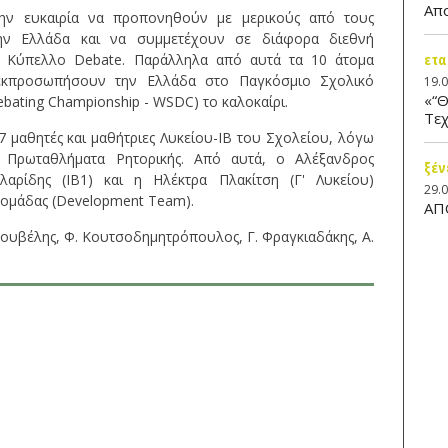
Απ
ην ευκαιρία να προπονηθούν με μερικούς από τους
ην Ελλάδα και να συμμετέχουν σε διάφορα διεθνή
ετα
ό Κύπελλο Debate. Παράλληλα από αυτά τα 10 άτομα
εκπροσωπήσουν την Ελλάδα στο Παγκόσμιο Σχολικό
19.
«“Θ
bating Championship - WSDC) το καλοκαίρι.
Τεχ
7 μαθητές και μαθήτριες Λυκείου-IB του Σχολείου, λόγω
 Πρωταθλήματα Ρητορικής. Από αυτά, ο Αλέξανδρος
ξέν
λαρίδης (ΙΒ1) και η Ηλέκτρα Πλακίτση (Γ' Λυκείου)
29.
ς ομάδας (Development Team).
ΑΠ
κουβέλης, Φ. Κουτσοδημητρόπουλος, Γ. Φραγκιαδάκης, Α.