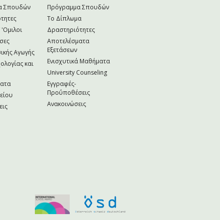
α Σπουδών
Πρόγραμμα Σπουδών
τητες
Το Δίπλωμα
 'Ομιλοι
Δραστηριότητες
σες
Αποτελέσματα
Εξετάσεων
ικής Αγωγής
Ενισχυτικά Μαθήματα
ολογίας και
University Counseling
ματα
Εγγραφές-
Προΰποθέσεις
κείου
Ανακοινώσεις
εις