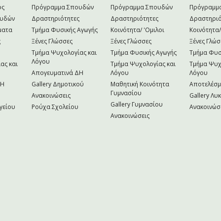
ός
Πρόγραμμα Σπουδών
Πρόγραμμα Σπουδών
Πρόγραμμ
ουδών
Δραστηριότητες
Δραστηριότητες
Δραστηριό
ματα
Τμήμα Φυσικής Αγωγής
Κοινότητα/ 'Ομιλοι
Κοινότητα/
ς
Ξένες Γλώσσες
Ξένες Γλώσσες
Ξένες Γλώσ
Τμήμα Ψυχολογίας και
Τμήμα Φυσικής Αγωγής
Τμήμα Φυσ
Λόγου
ας και
Τμήμα Ψυχολογίας και
Τμήμα Ψυχ
Απογευματινά ΔΗ
Λόγου
Λόγου
NH
Gallery Δημοτικού
Μαθητική Κοινότητα
Αποτελέσ
Γυμνασίου
Ανακοινώσεις
Gallery Λυ
Gallery Γυμνασίου
γείου
Ρούχα Σχολείου
Ανακοινώσ
Ανακοινώσεις