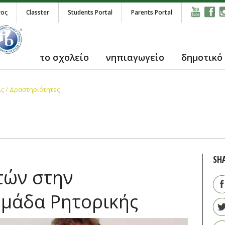
τος
Classter
Students Portal
Parents Portal
το σχολείο
νηπιαγωγείο
δημοτικό
ς / Δραστηριότητες
SH
τών στην
μάδα Ρητορικής