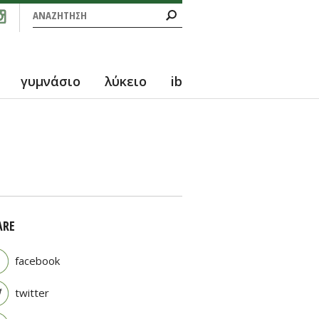
Φόρμα αναζήτησης
Αναζήτηση
γυμνάσιο
λύκειο
ib
ARE
facebook
twitter