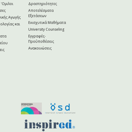
 'Ομιλοι
Δραστηριότητες
σες
Αποτελέσματα
Εξετάσεων
ικής Αγωγής
Ενισχυτικά Μαθήματα
ολογίας και
University Counseling
ματα
Εγγραφές-
Προΰποθέσεις
κείου
Ανακοινώσεις
εις