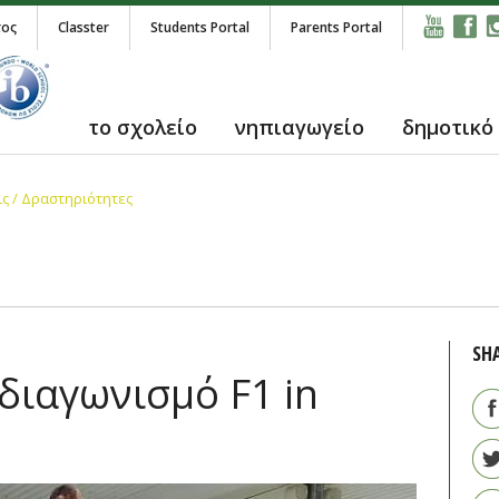
τος
Classter
Students Portal
Parents Portal
το σχολείο
νηπιαγωγείο
δημοτικό
ς / Δραστηριότητες
SH
διαγωνισμό F1 in