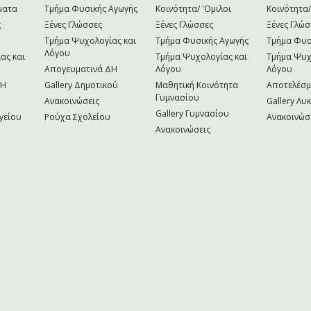
ματα
Τμήμα Φυσικής Αγωγής
Κοινότητα/ 'Ομιλοι
Κοινότητα/
ς
Ξένες Γλώσσες
Ξένες Γλώσσες
Ξένες Γλώσ
Τμήμα Ψυχολογίας και
Τμήμα Φυσικής Αγωγής
Τμήμα Φυσ
Λόγου
ας και
Τμήμα Ψυχολογίας και
Τμήμα Ψυχ
Απογευματινά ΔΗ
Λόγου
Λόγου
NH
Gallery Δημοτικού
Μαθητική Κοινότητα
Αποτελέσ
Γυμνασίου
Ανακοινώσεις
Gallery Λυ
Gallery Γυμνασίου
γείου
Ρούχα Σχολείου
Ανακοινώσ
Ανακοινώσεις