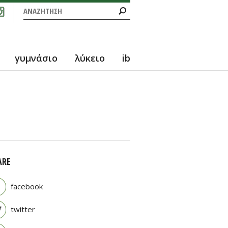
Φόρμα αναζήτησης
Αναζήτηση
γυμνάσιο
λύκειο
ib
ARE
facebook
twitter