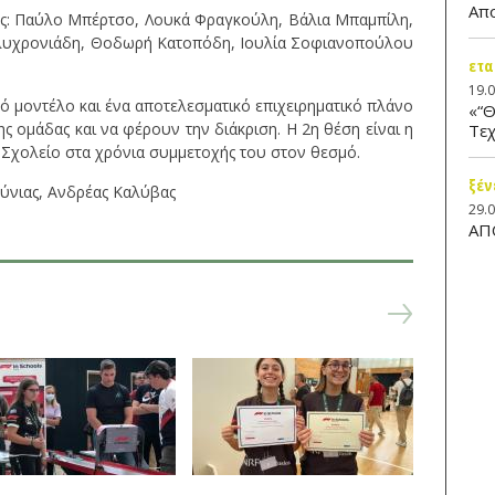
Απ
ους: Παύλο Μπέρτσο, Λουκά Φραγκούλη, Βάλια Μπαμπίλη,
λυχρονιάδη, Θοδωρή Κατοπόδη, Ιουλία Σοφιανοπούλου
ετα
19.
ό μοντέλο και ένα αποτελεσματικό επιχειρηματικό πλάνο
«“Θ
ς ομάδας και να φέρουν την διάκριση. Η 2η θέση είναι η
Τεχ
Σχολείο στα χρόνια συμμετοχής του στον θεσμό.
ξέν
ύνιας, Ανδρέας Καλύβας
29.
ΑΠ