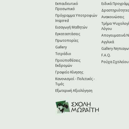
Εκπαιδευτικό
Ειδικά Προγράμ
Προσωπικό
Δραστηριότητε
Πρόγραμμα Υποτροφιών
Ανακοινώσεις
Inspired
Τμήμα Ψυχολογί
Εισαγωγή Μαθητών
Λόγου
Εγκαταστάσεις
Απογευματινά 
Πρωτοπορίες
Αγγλικά
Gallery
Gallery Νηπιαγω
Τετράδιο
F.A.Q.
Προϋποθέσεις
Ρούχα Σχολείου
Εκδρομών
Γραφείο Κίνησης
Κανονισμοί - Πολιτικές -
Τιμές
Εξωτερική Αξιολόγηση