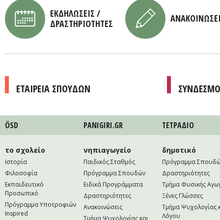
ΕΚΔΗΛΩΣΕΙΣ /
ΑΝΑΚΟΙΝΩΣΕ
ΔΡΑΣΤΗΡΙΟΤΗΤΕΣ
ΕΤΑΙΡΕΙΑ ΣΠΟΥΔΩΝ
ΣΥΝΔΕΣΜΟ
ÖSD
PANIGIRI.GR
ΤΕΤΡAΔΙΟ
το σχολείο
νηπιαγωγείο
δημοτικό
Ιστορία
Παιδικός Σταθμός
Πρόγραμμα Σπουδ
Φιλοσοφία
Πρόγραμμα Σπουδών
Δραστηριότητες
Εκπαιδευτικό
Ειδικά Προγράμματα
Τμήμα Φυσικής Αγω
Προσωπικό
Δραστηριότητες
Ξένες Γλώσσες
Πρόγραμμα Υποτροφιών
Ανακοινώσεις
Τμήμα Ψυχολογίας 
Inspired
Λόγου
Τμήμα Ψυχολογίας και