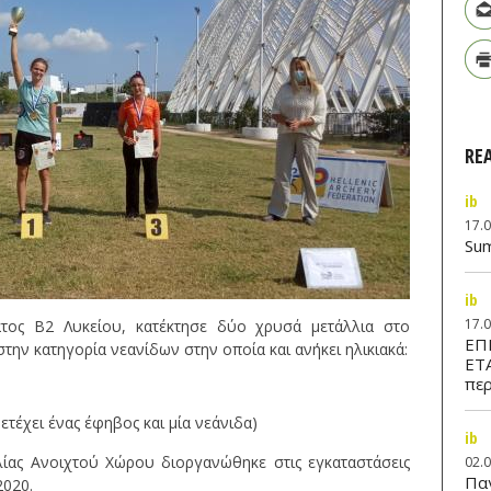
RE
ib
17.
Su
ib
17.
τος Β2 Λυκείου, κατέκτησε δύο χρυσά μετάλλια στο
ΕΠ
ην κατηγορία νεανίδων στην οποία και ανήκει ηλικιακά:
ΕΤ
περ
τέχει ένας έφηβος και μία νεάνιδα)
ib
ας Ανοιχτού Χώρου διοργανώθηκε στις εγκαταστάσεις
02.
Παν
2020.