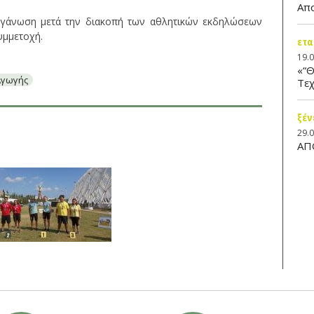
Απ
ργάνωση μετά την διακοπή των αθλητικών εκδηλώσεων
υμμετοχή.
ετα
19.
«“Θ
Αγωγής
Τεχ
ξέν
29.
ΑΠ