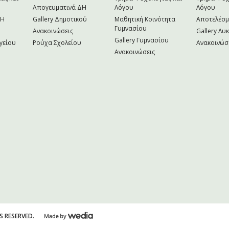
Απογευματινά ΔΗ
Λόγου
Λόγου
NH
Gallery Δημοτικού
Μαθητική Κοινότητα
Αποτελέσ
Γυμνασίου
Ανακοινώσεις
Gallery Λυ
Gallery Γυμνασίου
γείου
Ρούχα Σχολείου
Ανακοινώσ
Ανακοινώσεις
S RESERVED.