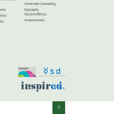
University Counseling
ματα
Εγγραφές-
Προΰποθέσεις
κείου
Ανακοινώσεις
εις