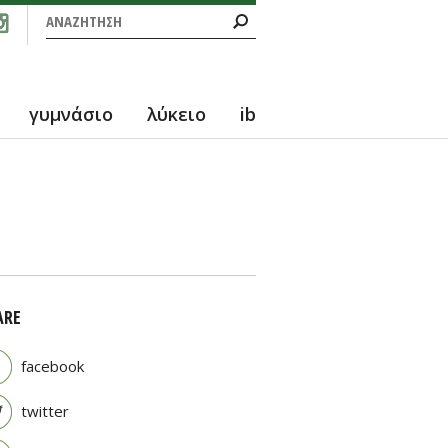
Φόρμα αναζήτησης
Αναζήτηση
γυμνάσιο
λύκειο
ib
ARE
facebook
twitter