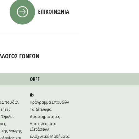
ΕΠΙΚΟΙΝΩΝΙΑ
ΛΛΟΓΟΣ ΓΟΝΕΩΝ
ORFF
ib
α Σπουδών
Πρόγραμμα Σπουδών
τητες
Το Δίπλωμα
 'Ομιλοι
Δραστηριότητες
σες
Αποτελέσματα
Εξετάσεων
ικής Αγωγής
Ενισχυτικά Μαθήματα
ολογίας και