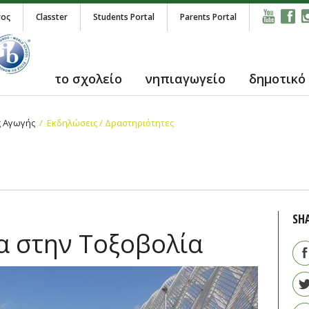
τος
Classter
Students Portal
Parents Portal
το σχολείο
νηπιαγωγείο
δημοτικό
ς Αγωγής
Εκδηλώσεις / Δραστηριότητες
SH
α στην Τοξοβολία