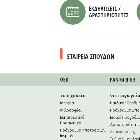
ΕΚΔΗΛΩΣΕΙΣ /
ΔΡΑΣΤΗΡΙΟΤΗΤΕΣ
ΕΤΑΙΡΕΙΑ ΣΠΟΥΔΩΝ
ÖSD
PANIGIRI.GR
το σχολείο
νηπιαγωγεί
Ιστορία
Παιδικός Σταθμ
Φιλοσοφία
Πρόγραμμα Σπ
Εκπαιδευτικό
Ειδικά Προγράμ
Προσωπικό
Δραστηριότητε
Πρόγραμμα Υποτροφιών
Ανακοινώσεις
Inspired
Τμήμα Ψυχολογί