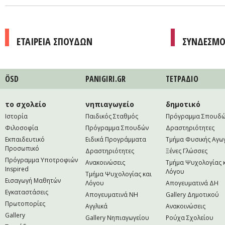
ΕΤΑΙΡΕΙΑ ΣΠΟΥΔΩΝ
ΣΥΝΔΕΣΜΟ
ÖSD
PANIGIRI.GR
ΤΕΤΡAΔΙΟ
το σχολείο
νηπιαγωγείο
δημοτικό
Ιστορία
Παιδικός Σταθμός
Πρόγραμμα Σπουδ
Φιλοσοφία
Πρόγραμμα Σπουδών
Δραστηριότητες
Εκπαιδευτικό
Ειδικά Προγράμματα
Τμήμα Φυσικής Αγω
Προσωπικό
Δραστηριότητες
Ξένες Γλώσσες
Πρόγραμμα Υποτροφιών
Ανακοινώσεις
Τμήμα Ψυχολογίας 
Inspired
Λόγου
Τμήμα Ψυχολογίας και
Εισαγωγή Μαθητών
Λόγου
Απογευματινά ΔΗ
Εγκαταστάσεις
Απογευματινά NH
Gallery Δημοτικού
Πρωτοπορίες
Αγγλικά
Ανακοινώσεις
Gallery
Gallery Νηπιαγωγείου
Ρούχα Σχολείου